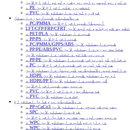
د لوړ پولیمر واټر پروف رولونو اخراج لاین
د PE تنفس وړ فلم اخراج لاین
د PVC فرش رولونو د ایستلو لاین
د پلاستيکي شیټ / بورډ ایستل
د PC/PMMA آپټیکل شیټ اخراج لاین
ره فایبر تقویه شوي جامع تولید لاین
د PET/PLA شیټ د ایستلو لاین
د PP/PS شیټ اخراج لاین
د PC/PMMA/GPPS/ABS شیټ د ایستلو لاین
د PP/PE/ABS/PVC ضخامت بورډ د ایستلو لاین
د پی پی شاتو د تختې د ایستلو لاین
د PP/PE د خالي کراس برخې شیټ د ایستلو لاین
د PC هولو کراس برخې شیټ د اخراج لاین
د المونیم پلاستیک مرکب پینل د ایستلو لاین
د HDPE اوبو ایستلو شیټ د ایستلو لاین
د HDPE/PP T-ګریپ شیټ د ایستلو لاین
د پیویسی شیټ اخراج لاین
د PVC فومینګ بورډ د اخراج لاین
د PVC چت د ایستلو لاین
د پلاستيکي پروفایل استخراج
د PP+CaCo3 بهرنۍ فرنیچر د ایستلو لاین
د SPC فرش د ایستلو لاین
د پیویسی لوړ سرعت پروفایل اخراج لاین
د WPC دروازې چوکاټ د ایستلو لاین
د WPC دیوال پینل د ایستلو لاین