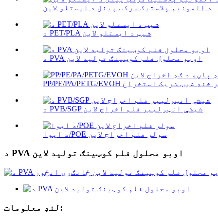
د المونیم پلاستیک مرکب پینل د ایستلو لاین
د PET/PLA شیټ د ایستلو لاین
د PVA اوبو محلول فلم کوټینګ تولید لاین
د PVB/SGP شیشې انټرلییر فلم اخراج لاین
د ایوا/POE سولر فلم اخراج لاین
د PVA اوبو محلول فلم کوټینګ تولید لاین
لنډ معلومات: