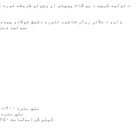
د تولید کرښه د یو ګام پوښلو او وچولو طریقه غوره ک
ټولیز ډیزاین او پروسس کولو او تولید وړتیاو باندې تکیه کولو سره، اصلي برخې په خپلواکه توګه تولید او پروسس کیږي.
۰
۱۰۰۰-۱۴۰۰ ملي متره
۰.۰۸ ملي متره
۲۰۰-۲۵۰ کیلو ګرامه/ساعت