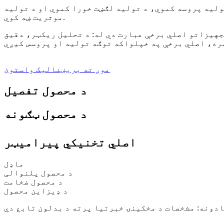
ولید پروسه کموي، د تولید لګښت خورا کموي او د تولید
موثریت ښه کوي.
تو اصلي برخې عبارت دي له: د تحلیل ریکټر، دقیق T-ډای، د ملاتړ رولر شافټ، تنور، دقیق فولادو پټه، اتوماتیک باد او کنټرول سیسټم. زموږ د پرمختللي
موږ ته بریښنالیک واستوئ
د محصول تفصیل
د محصول ټګونه
اصلي تخنیکي پیرامیټر
ماډل
د محصول پلنوالی
د محصول ضخامت
د ډیزاین محصول