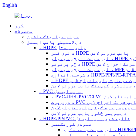
English
کور
محصولات
د بلو مولډینګ ماشین
د پلاستيکي پایپ ایستل
د HDPE پایپ ایستل
د لوی قطر HDPE پایپ غزولو لاین
اج لاین
نو HDPE پایپ شریک اخراج لاین
 اخراج لاین
HD حرارت موصلیت پایپ اخراج لاین
د سیلیکون کوټینګ پایپ غزولو لاین
د PVC پایپ ایستل
PVC-UH/UP پایپ ایستلو لاین
درې پرت PVC پایپ شریک اخراج لاین
 پیویسی دوه ګونی پایپ غزولو لاین
د پیویسی څلور پایپ غزولو لاین
د HDPE/PP/PVC نالیه شوي پایپ ایستل
عمودی کوریګیټر