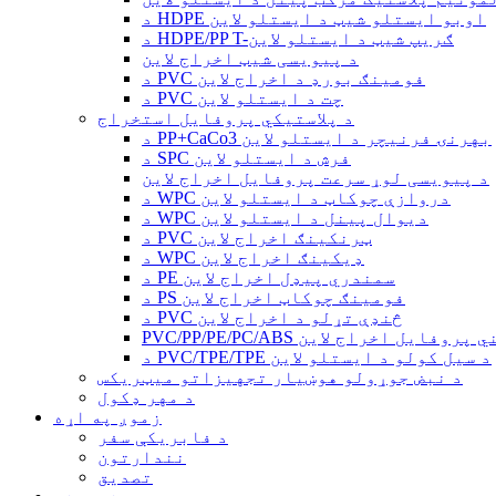
د HDPE اوبو ایستلو شیټ د ایستلو لاین
د HDPE/PP T-ګریپ شیټ د ایستلو لاین
د پیویسی شیټ اخراج لاین
د PVC فومینګ بورډ د اخراج لاین
د PVC چت د ایستلو لاین
د پلاستيکي پروفایل استخراج
د PP+CaCo3 بهرنۍ فرنیچر د ایستلو لاین
د SPC فرش د ایستلو لاین
د پیویسی لوړ سرعت پروفایل اخراج لاین
د WPC دروازې چوکاټ د ایستلو لاین
د WPC دیوال پینل د ایستلو لاین
د PVC ټرنکینګ اخراج لاین
د WPC ډیکینګ اخراج لاین
د PE سمندري پیډل اخراج لاین
د PS فومینګ چوکاټ اخراج لاین
د PVC څنډې تړلو د اخراج لاین
PVC/PP/ د کوچني پروفایل اخراج لاین
د PVC/TPE/TPE د سیل کولو د ایستلو لاین
د نبض جوړولو هوښیار تجهیزاتو میټریکس
د مهر ډکول
زموږ په اړه
د فابریکې سفر
نندارتون
تصدیق