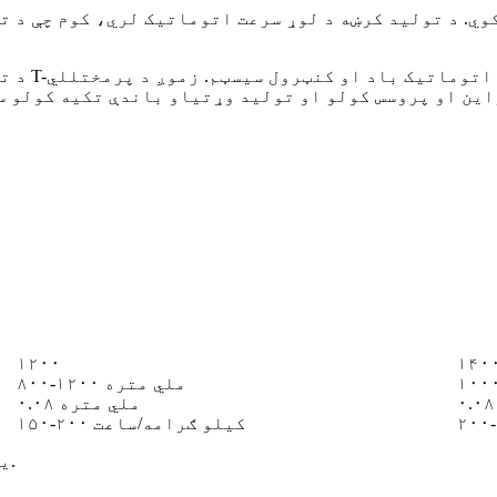
وي. د تولید کرښه د لوړ سرعت اتوماتیک لري، کوم چې د ت
د تجهیزا
۱۲۰۰
۱۴۰
۸۰۰-۱۲۰۰ ملي متره
۰.۰۸ ملي متره
۱۵۰-۲۰۰ کیلو ګرامه/ساعت
یادونه: مشخصات د مخکینۍ خبرتیا پرته د بدلون تابع دي.