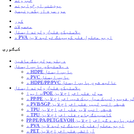
خبرونه
پوښتنې او ځوابونه
موږ سره اړیکه ونیسئ
کور
محصولات
پلاستيکي فلم/رولونه ایستل
د PVA اوبو محلول فلم کوټینګ تولید لاین
کټګورۍ
د بلو مولډینګ ماشین
د پلاستيکي پایپ ایستل
د HDPE پایپ ایستل
د PVC پایپ ایستل
د HDPE/PP/PVC نالیه شوي پایپ ایستل
پلاستيکي فلم/رولونه ایستل
د ایوا/POE سولر فلم اخراج لاین
PP/ سولر فوټوولټیک سیل بیک شیټ اخراج لاین
د PVB/SGP شیشې انټرلییر فلم اخراج لاین
د TPU شیشې انټرلایر فلم اخراج لاین
د TPU کاسټینګ جامع فلم اخراج لاین
P څو پوړیزه خنډ پاڼه د ګډ اخراج لاین
د PVA اوبو محلول فلم کوټینګ تولید لاین
د PET آرائشی فلم اخراج لاین