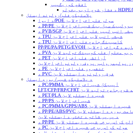
افقي کوریګیټر
پلاستيکي فلم/رولونه ایستل
د ایوا/POE سولر فلم اخراج لاین
ولر فوټوولټیک سیل بیک شیټ اخراج لاین
PVB/SGP شیشې انټرلییر فلم اخراج لاین
د TPU شیشې انټرلایر فلم اخراج لاین
د TPU کاسټینګ جامع فلم اخراج لاین
یزه خنډ پاڼه د ګډ اخراج لاین
PVA اوبو محلول فلم کوټینګ تولید لاین
د PET آرائشی فلم اخراج لاین
ړ پولیمر واټر پروف رولونو اخراج لاین
د PE تنفس وړ فلم اخراج لاین
د PVC فرش رولونو د ایستلو لاین
د پلاستيکي شیټ / بورډ ایستل
د PC/PMMA آپټیکل شیټ اخراج لاین
بر تقویه شوي جامع تولید لاین
د PET/PLA شیټ د ایستلو لاین
د PP/PS شیټ اخراج لاین
د PC/PMMA/GPPS/ABS شیټ د ایستلو لاین
PP/PE/ABS/P ضخامت بورډ د ایستلو لاین
د پی پی شاتو د تختې د ایستلو لاین
PP/ د خالي کراس برخې شیټ د ایستلو لاین
د PC هولو کراس برخې شیټ د اخراج لاین
مونیم پلاستیک مرکب پینل د ایستلو لاین