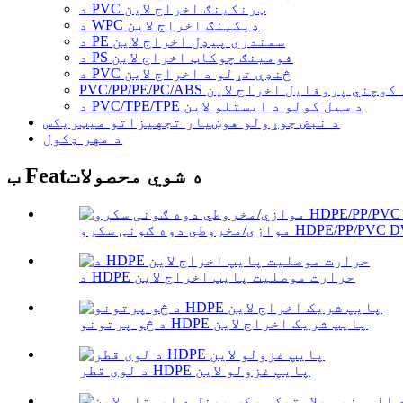
د PVC ټرنکینګ اخراج لاین
د WPC ډیکینګ اخراج لاین
د PE سمندري پیډل اخراج لاین
د PS فومینګ چوکاټ اخراج لاین
د PVC څنډې تړلو د اخراج لاین
PVC/PP/PE/PC/A د کوچني پروفایل اخراج لاین
د PVC/TPE/TPE د سیل کولو د ایستلو لاین
د نبض جوړولو هوښیار تجهیزاتو میټریکس
د مهر ډکول
ب Featه شوي محصولات
د HDPE حرارت موصلیت پایپ اخراج لاین
د څو پرتونو HDPE پایپ شریک اخراج لاین
د لوی قطر HDPE پایپ غزولو لاین