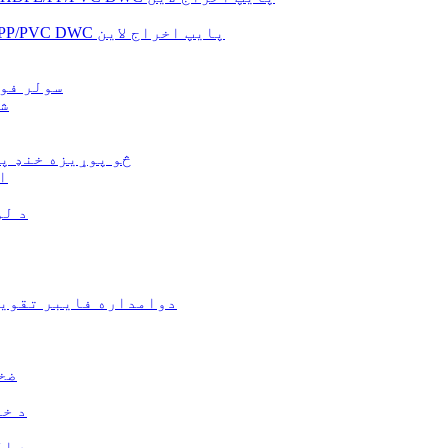
د فشار شوي اوبو یخولو HDPE/PP/PVC DWC پایپ اخراج لاین
د PP/PE س
د 
PP/PE/PA/PETG/EVOH څو پوړ
د 
د لو
LFT/CFP/FRP/CFRT دوامداره فای
د VC
د PE
د ال