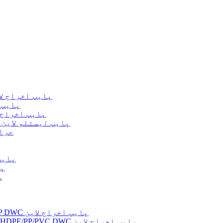
د لوړ سرعت انرژي سپمولو HDPE پایپ اخر
د څو پرتو
د لوړ سرعت انرژي سپمولو MPP پایپ
د کوچنۍ اندازې HDPE/PPR/PE-RT/PA پایپ ایستلو لاین
د PE
د VC/CPVC
د 
د
د لوړ سرعت واحد سکرو HDPE/PP DWC پایپ اخراج لاین
موازي/مخروطي دوه ګونی سکرو HDPE/PP/PVC DWC پایپ اخراج لاین