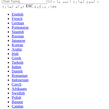
د لټون لپاره انټر یا د
تړلو لپاره ESC فشار ورکړئ
English
French
German
Portuguese
Spanish
Russian
Japanese
Korean
Arabic
Irish
Greek
Turkish
Italian
Danish
Romanian
Indonesian
Czech
Afrikaans
Swedish
Polish
Basque
Catalan