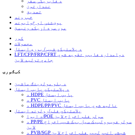
د فابریکې سفر
نندارتون
تصدیق
خبرونه
پوښتنې او ځوابونه
موږ سره اړیکه ونیسئ
کور
محصولات
د پلاستيکي شیټ / بورډ ایستل
LFT/CFP/FRP/CFRT دوامداره فایبر تقویه شوي
جامع تولید لاین
کټګورۍ
د بلو مولډینګ ماشین
د پلاستيکي پایپ ایستل
د HDPE پایپ ایستل
د PVC پایپ ایستل
د HDPE/PP/PVC نالیه شوي پایپ ایستل
پلاستيکي فلم/رولونه ایستل
د ایوا/POE سولر فلم اخراج لاین
د PP/PE سولر فوټوولټیک سیل بیک شیټ اخراج
لاین
د PVB/SGP شیشې انټرلییر فلم اخراج لاین