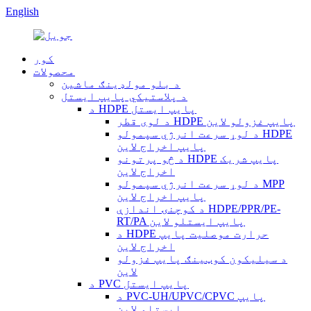
English
کور
محصولات
د بلو مولډینګ ماشین
د پلاستيکي پایپ ایستل
د HDPE پایپ ایستل
د لوی قطر HDPE پایپ غزولو لاین
د لوړ سرعت انرژي سپمولو HDPE
پایپ اخراج لاین
د څو پرتونو HDPE پایپ شریک
اخراج لاین
د لوړ سرعت انرژي سپمولو MPP
پایپ اخراج لاین
د کوچنۍ اندازې HDPE/PPR/PE-
RT/PA پایپ ایستلو لاین
د HDPE حرارت موصلیت پایپ
اخراج لاین
د سیلیکون کوټینګ پایپ غزولو
لاین
د PVC پایپ ایستل
د PVC-UH/UPVC/CPVC پایپ
ایستلو لاین