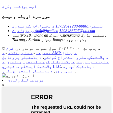
اوس پوښتنه وکړئ
موږ سره اړیکه ونیسئ
تلیفون:
0086-13732611288 د محصول ځانګړتیاوې
1293436797@qq.com
inftt@jwell.cn
برېښنالیک:
No.18، Dong'an سړک، Chengxiang صنعتي پارک،
پته:
Taicang، Suzhou ښار، Jiangsu ولايت، چين
© د چاپ حق - ۲۰۱۰-۲۰۲۶: ټول حقونه خوندي دي.
ګرم
د AMP موبایل
محصولات
-
د سایټ نقشه
-
د پلاستيکي سکرو استخراج کونکی
,
د پلاستيکي پروفایل
د ایستلو پروسه
,
د پلاستيک لپاره د استخراج ماشین
,
د
د پلاستيک لپاره
,
پلاستیک ایستلو ماشینري LLC
,
ايسټروډر
,
د پلاستيکي استخراج سکرو
برېښنالیک ولېږئ
x