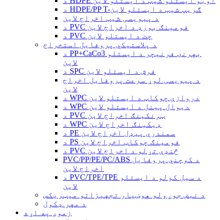
د HDPE اوبو ایستلو شیټ د ایستلو لاین
د HDPE/PP T-ګریپ شیټ د ایستلو لاین
د پیویسی شیټ اخراج لاین
د PVC فومینګ بورډ د اخراج لاین
د PVC چت د ایستلو لاین
د پلاستيکي پروفایل استخراج
د PP+CaCo3 بهرنۍ فرنیچر د ایستلو
لاین
د SPC فرش د ایستلو لاین
د پیویسی لوړ سرعت پروفایل اخراج
لاین
د WPC دروازې چوکاټ د ایستلو لاین
د WPC دیوال پینل د ایستلو لاین
د PVC ټرنکینګ اخراج لاین
د WPC ډیکینګ اخراج لاین
د PE سمندري پیډل اخراج لاین
د PS فومینګ چوکاټ اخراج لاین
د PVC څنډې تړلو د اخراج لاین
PVC/PP/PE/PC/ABS د کوچني پروفایل
اخراج لاین
د PVC/TPE/TPE د سیل کولو د ایستلو
لاین
د نبض جوړولو هوښیار تجهیزاتو میټریکس
د مهر ډکول
زموږ په اړه