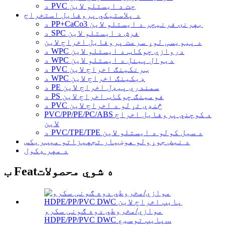
د PVC چت د ایستلو لاین
د پلاستيکي پروفایل استخراج
د PP+CaCo3 بهرنۍ فرنیچر د ایستلو لاین
د SPC فرش د ایستلو لاین
د پیویسی لوړ سرعت پروفایل اخراج لاین
د WPC دروازې چوکاټ د ایستلو لاین
د WPC دیوال پینل د ایستلو لاین
د PVC ټرنکینګ اخراج لاین
د WPC ډیکینګ اخراج لاین
د PE سمندري پیډل اخراج لاین
د PS فومینګ چوکاټ اخراج لاین
د PVC څنډې تړلو د اخراج لاین
PVC/PP/PE/PC/ABS د کوچني پروفایل اخراج
لاین
د PVC/TPE/TPE د سیل کولو د ایستلو لاین
د نبض جوړولو هوښیار تجهیزاتو میټریکس
د مهر ډکول
ب Featه شوي محصولات
موازي/مخروطي دوه ګونی سکرو
HDPE/PP/PVC DWC پایپ توسیع...