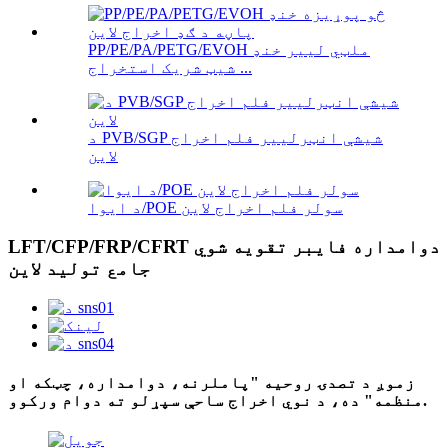
PP/PE/PA/PETG/EVOH ملټي لییر خنډ
شیټ شریک استخراج ...
د PVB/SGP شیشې انټرلییر فلم اخراج
لاین
د ایوا/POE سولر فلم اخراج لاین
LFT/CFP/FRP/CFRT دوامداره فایبر تقویه شوي
جامع تولید لاین
زموږ د تصدۍ روحیه "پاملرنه، دوامداره، چټکه او
منظمه" ده، د نوي اخراج ساحې سپړلو ته دوام ورکوو.