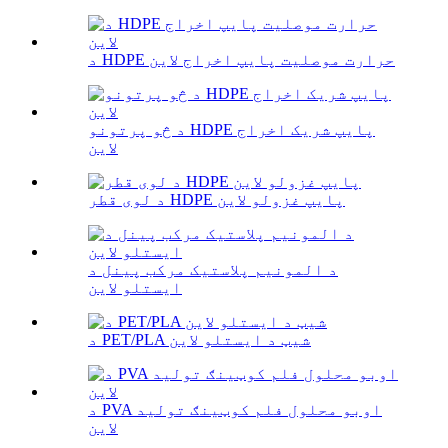
د HDPE حرارت موصلیت پایپ اخراج لاین
د څو پرتونو HDPE پایپ شریک اخراج
لاین
د لوی قطر HDPE پایپ غزولو لاین
د المونیم پلاستیک مرکب پینل د
ایستلو لاین
د PET/PLA شیټ د ایستلو لاین
د PVA اوبو محلول فلم کوټینګ تولید
لاین