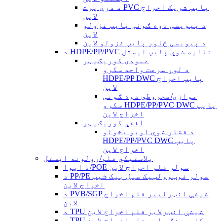
د درې پرت PVC پایپ شریک اخراج
لاین
د پیویسی دوه ګونی پایپ غزولو
لاین
د پیویسی څلور پایپ غزولو لاین
د HDPE/PP/PVC نالیه شوي پایپ ایستل
عمودی کوریګیټر
د لوړ سرعت واحد سکرو
HDPE/PP DWC پایپ اخراج
لاین
موازي/مخروطي دوه ګونی
سکرو HDPE/PP/PVC DWC پایپ
اخراج لاین
افقي کوریګیټر
د فشار شوي اوبو یخولو
HDPE/PP/PVC DWC پایپ
اخراج لاین
پلاستيکي فلم/رولونه ایستل
د ایوا/POE سولر فلم اخراج لاین
د PP/PE سولر فوټوولټیک سیل بیک شیټ
اخراج لاین
د PVB/SGP شیشې انټرلییر فلم اخراج
لاین
د TPU شیشې انټرلایر فلم اخراج لاین
د TPU کاسټینګ جامع فلم اخراج لاین