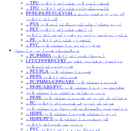
د TPU شیشې انټرلایر فلم اخراج لاین
د TPU کاسټینګ جامع فلم اخراج لاین
PP/PE/PA/PETG/EVOH څو پوړیزه خنډ پاڼه د
ګډ اخراج لاین
د PVA اوبو محلول فلم کوټینګ تولید لاین
د PET آرائشی فلم اخراج لاین
د لوړ پولیمر واټر پروف رولونو اخراج لاین
د PE تنفس وړ فلم اخراج لاین
د PVC فرش رولونو د ایستلو لاین
د پلاستيکي شیټ / بورډ ایستل
د PC/PMMA آپټیکل شیټ اخراج لاین
LFT/CFP/FRP/CFRT دوامداره فایبر تقویه
شوي جامع تولید لاین
د PET/PLA شیټ د ایستلو لاین
د PP/PS شیټ اخراج لاین
د PC/PMMA/GPPS/ABS شیټ د ایستلو لاین
د PP/PE/ABS/PVC ضخامت بورډ د ایستلو لاین
د پی پی شاتو د تختې د ایستلو لاین
د PP/PE د خالي کراس برخې شیټ د ایستلو لاین
د PC هولو کراس برخې شیټ د اخراج لاین
د المونیم پلاستیک مرکب پینل د ایستلو لاین
د HDPE اوبو ایستلو شیټ د ایستلو لاین
د HDPE/PP T-ګریپ شیټ د ایستلو لاین
د پیویسی شیټ اخراج لاین
د PVC فومینګ بورډ د اخراج لاین