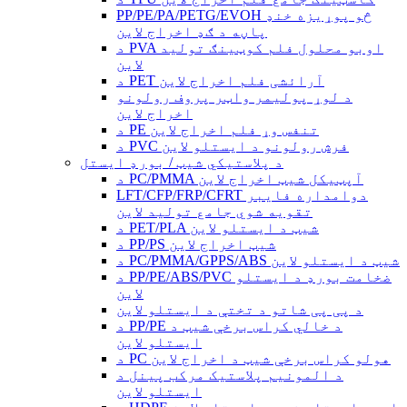
PP/PE/PA/PETG/EVOH څو پوړیزه خنډ
پاڼه د ګډ اخراج لاین
د PVA اوبو محلول فلم کوټینګ تولید
لاین
د PET آرائشی فلم اخراج لاین
د لوړ پولیمر واټر پروف رولونو
اخراج لاین
د PE تنفس وړ فلم اخراج لاین
د PVC فرش رولونو د ایستلو لاین
د پلاستيکي شیټ / بورډ ایستل
د PC/PMMA آپټیکل شیټ اخراج لاین
LFT/CFP/FRP/CFRT دوامداره فایبر
تقویه شوي جامع تولید لاین
د PET/PLA شیټ د ایستلو لاین
د PP/PS شیټ اخراج لاین
د PC/PMMA/GPPS/ABS شیټ د ایستلو لاین
د PP/PE/ABS/PVC ضخامت بورډ د ایستلو
لاین
د پی پی شاتو د تختې د ایستلو لاین
د PP/PE د خالي کراس برخې شیټ د
ایستلو لاین
د PC هولو کراس برخې شیټ د اخراج لاین
د المونیم پلاستیک مرکب پینل د
ایستلو لاین