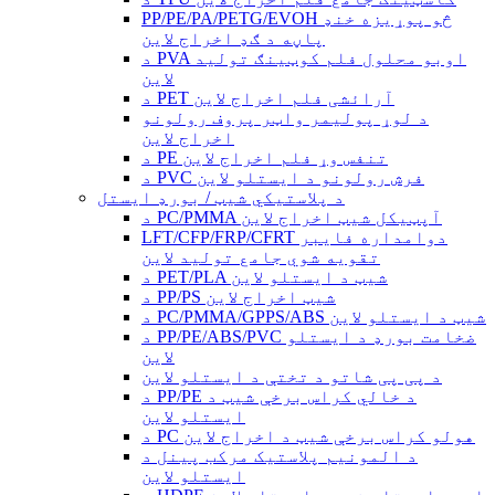
PP/PE/PA/PETG/EVOH څو پوړیزه خنډ
پاڼه د ګډ اخراج لاین
د PVA اوبو محلول فلم کوټینګ تولید
لاین
د PET آرائشی فلم اخراج لاین
د لوړ پولیمر واټر پروف رولونو
اخراج لاین
د PE تنفس وړ فلم اخراج لاین
د PVC فرش رولونو د ایستلو لاین
د پلاستيکي شیټ / بورډ ایستل
د PC/PMMA آپټیکل شیټ اخراج لاین
LFT/CFP/FRP/CFRT دوامداره فایبر
تقویه شوي جامع تولید لاین
د PET/PLA شیټ د ایستلو لاین
د PP/PS شیټ اخراج لاین
د PC/PMMA/GPPS/ABS شیټ د ایستلو لاین
د PP/PE/ABS/PVC ضخامت بورډ د ایستلو
لاین
د پی پی شاتو د تختې د ایستلو لاین
د PP/PE د خالي کراس برخې شیټ د
ایستلو لاین
د PC هولو کراس برخې شیټ د اخراج لاین
د المونیم پلاستیک مرکب پینل د
ایستلو لاین