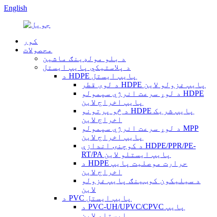
English
کور
محصولات
د بلو مولډینګ ماشین
د پلاستيکي پایپ ایستل
د HDPE پایپ ایستل
د لوی قطر HDPE پایپ غزولو لاین
د لوړ سرعت انرژي سپمولو HDPE
پایپ اخراج لاین
د څو پرتونو HDPE پایپ شریک
اخراج لاین
د لوړ سرعت انرژي سپمولو MPP
پایپ اخراج لاین
د کوچنۍ اندازې HDPE/PPR/PE-
RT/PA پایپ ایستلو لاین
د HDPE حرارت موصلیت پایپ
اخراج لاین
د سیلیکون کوټینګ پایپ غزولو
لاین
د PVC پایپ ایستل
د PVC-UH/UPVC/CPVC پایپ
ایستلو لاین