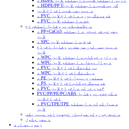
د HDPE اوبو ایستلو شیټ د ایستلو لاین
د HDPE/PP T-ګریپ شیټ د ایستلو لاین
د پیویسی شیټ اخراج لاین
د PVC فومینګ بورډ د اخراج لاین
د PVC چت د ایستلو لاین
د پلاستيکي پروفایل استخراج
د PP+CaCo3 بهرنۍ فرنیچر د ایستلو
لاین
د SPC فرش د ایستلو لاین
د پیویسی لوړ سرعت پروفایل اخراج
لاین
د WPC دروازې چوکاټ د ایستلو لاین
د WPC دیوال پینل د ایستلو لاین
د PVC ټرنکینګ اخراج لاین
د WPC ډیکینګ اخراج لاین
د PE سمندري پیډل اخراج لاین
د PS فومینګ چوکاټ اخراج لاین
د PVC څنډې تړلو د اخراج لاین
PVC/PP/PE/PC/ABS د کوچني پروفایل
اخراج لاین
د PVC/TPE/TPE د سیل کولو د ایستلو
لاین
د نبض جوړولو هوښیار تجهیزاتو میټریکس
د مهر ډکول
زموږ په اړه