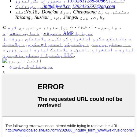
تلیفون:
0086-13732611288 د محصول ځانګړتیاوې
1293436797@qq.com
inftt@jwell.cn
برېښنالیک:
No.18، Dong'an سړک، Chengxiang صنعتي پارک،
پته:
Taicang، Suzhou ښار، Jiangsu ولايت، چين
© د چاپ حق - ۲۰۱۰-۲۰۲۶: ټول حقونه خوندي دي.
ګرم
د AMP موبایل
محصولات
-
د سایټ نقشه
-
د پلاستيکي سکرو استخراج کونکی
,
د پلاستيکي پروفایل
د ایستلو پروسه
,
د پلاستيکي استخراج سکرو
,
د پلاستيک
لپاره د استخراج ماشین
,
د پلاستيک لپاره ايسټروډر
,
د
,
پلاستیک ایستلو ماشینري LLC
برېښنالیک ولېږئ
x