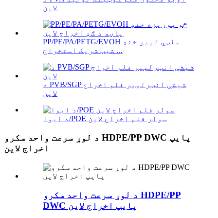
لاین
PP/PE/PA/PETG/EVOH ملټي لییر خنډ
شیټ شریک استخراج ...
د PVB/SGP شیشې انټرلییر فلم اخراج
لاین
د ایوا/POE سولر فلم اخراج لاین
د لوړ سرعت واحد سکرو HDPE/PP DWC پایپ
اخراج لاین
د لوړ سرعت واحد سکرو HDPE/PP
DWC پایپ اخراج لاین