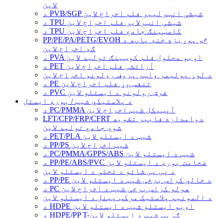
لاین
د PVB/SGP شیشې انټرلییر فلم اخراج لاین
د TPU شیشې انټرلایر فلم اخراج لاین
د TPU کاسټینګ جامع فلم اخراج لاین
PP/PE/PA/PETG/EVOH څو پوړیزه خنډ پاڼه د
ګډ اخراج لاین
د PVA اوبو محلول فلم کوټینګ تولید لاین
د PET آرائشی فلم اخراج لاین
د لوړ پولیمر واټر پروف رولونو اخراج لاین
د PE تنفس وړ فلم اخراج لاین
د PVC فرش رولونو د ایستلو لاین
د پلاستيکي شیټ / بورډ ایستل
د PC/PMMA آپټیکل شیټ اخراج لاین
LFT/CFP/FRP/CFRT دوامداره فایبر تقویه
شوي جامع تولید لاین
د PET/PLA شیټ د ایستلو لاین
د PP/PS شیټ اخراج لاین
د PC/PMMA/GPPS/ABS شیټ د ایستلو لاین
د PP/PE/ABS/PVC ضخامت بورډ د ایستلو لاین
د پی پی شاتو د تختې د ایستلو لاین
د PP/PE د خالي کراس برخې شیټ د ایستلو لاین
د PC هولو کراس برخې شیټ د اخراج لاین
د المونیم پلاستیک مرکب پینل د ایستلو لاین
د HDPE اوبو ایستلو شیټ د ایستلو لاین
د HDPE/PP T-ګریپ شیټ د ایستلو لاین