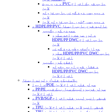
د درې پرت PVC پایپ شریک اخراج
لاین
د پیویسی دوه ګونی پایپ غزولو
لاین
د پیویسی څلور پایپ غزولو لاین
د HDPE/PP/PVC نالیه شوي پایپ ایستل
عمودی کوریګیټر
د لوړ سرعت واحد سکرو
HDPE/PP DWC پایپ اخراج
لاین
موازي/مخروطي دوه ګونی
سکرو HDPE/PP/PVC DWC پایپ
اخراج لاین
افقي کوریګیټر
د فشار شوي اوبو یخولو
HDPE/PP/PVC DWC پایپ
اخراج لاین
پلاستيکي فلم/رولونه ایستل
د ایوا/POE سولر فلم اخراج لاین
د PP/PE سولر فوټوولټیک سیل بیک شیټ
اخراج لاین
د PVB/SGP شیشې انټرلییر فلم اخراج
لاین
د TPU شیشې انټرلایر فلم اخراج لاین
د TPU کاسټینګ جامع فلم اخراج لاین