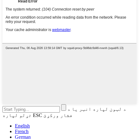
د لټون لپاره انټر یا د
تړلو لپاره ESC فشار ورکړئ
English
French
German