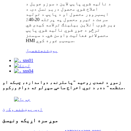
د نالیه شوي پایپ لاین د سوزو جویل د
اصلاح شوي محصول دریم نسل دی. د
ایسټروډر محصول او د پایپ د تولید
سرعت د تیرو محصول په پرتله 20-40٪
ډیر شوی. آنلاین بیلینګ ترلاسه کیدی شي
ترڅو د جوړ شوي نالیه شوي پایپ
محصولاتو فعالیت ډاډمن شي. د سیمنز
HMI سیسټم غوره کوي.
پوښتنه
تفصیل
زموږ د تصدۍ روحیه "پاملرنه، دوامداره، چټکه او
منظمه" ده، د نوي اخراج ساحې سپړلو ته دوام ورکوو.
اوس پوښتنه وکړئ
موږ سره اړیکه ونیسئ