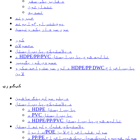
د فابریکې سفر
نندارتون
تصدیق
خبرونه
پوښتنې او ځوابونه
موږ سره اړیکه ونیسئ
کور
محصولات
د پلاستيکي پایپ ایستل
د HDPE/PP/PVC نالیه شوي پایپ ایستل
عمودی کوریګیټر
د لوړ سرعت واحد سکرو HDPE/PP DWC پایپ اخراج
لاین
کټګورۍ
د بلو مولډینګ ماشین
د پلاستيکي پایپ ایستل
د HDPE پایپ ایستل
د PVC پایپ ایستل
د HDPE/PP/PVC نالیه شوي پایپ ایستل
پلاستيکي فلم/رولونه ایستل
د ایوا/POE سولر فلم اخراج لاین
د PP/PE سولر فوټوولټیک سیل بیک شیټ اخراج