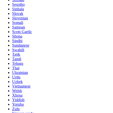
Sesotho
Sinhala
Slovak
Slovenian
Somali
Samoan
Scots Gaelic
Shona
Sindhi
Sundanese
Swahili
Tajik
Tamil
Telugu
Thai
Ukrainian
Urdu
Uzbek
Vietnamese
Welsh
Xhosa
Yiddish
Yoruba
Zulu