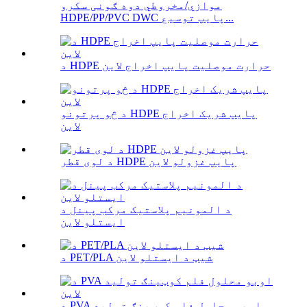
موازي/مخروطي دوه ګونی سکرو
HDPE/PP/PVC DWC پایپ توسیع...
د HDPE حرارت موصلیت پایپ اخراج لاین
د څو پرتونو HDPE پایپ شریک اخراج
لاین
د لوی قطر HDPE پایپ غزولو لاین
د المونیم پلاستیک مرکب پینل د
ایستلو لاین
د PET/PLA شیټ د ایستلو لاین
د PVA اوبو محلول فلم کوټینګ تولید