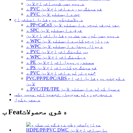
د پیویسی شیټ اخراج لاین
د PVC فومینګ بورډ د اخراج لاین
د PVC چت د ایستلو لاین
د پلاستيکي پروفایل استخراج
د PP+CaCo3 بهرنۍ فرنیچر د ایستلو لاین
د SPC فرش د ایستلو لاین
د پیویسی لوړ سرعت پروفایل اخراج لاین
د WPC دروازې چوکاټ د ایستلو لاین
د WPC دیوال پینل د ایستلو لاین
د PVC ټرنکینګ اخراج لاین
د WPC ډیکینګ اخراج لاین
د PE سمندري پیډل اخراج لاین
د PS فومینګ چوکاټ اخراج لاین
د PVC څنډې تړلو د اخراج لاین
PVC/PP/PE/PC/ABS د کوچني پروفایل اخراج
لاین
د PVC/TPE/TPE د سیل کولو د ایستلو لاین
د نبض جوړولو هوښیار تجهیزاتو میټریکس
د مهر ډکول
ب Featه شوي محصولات