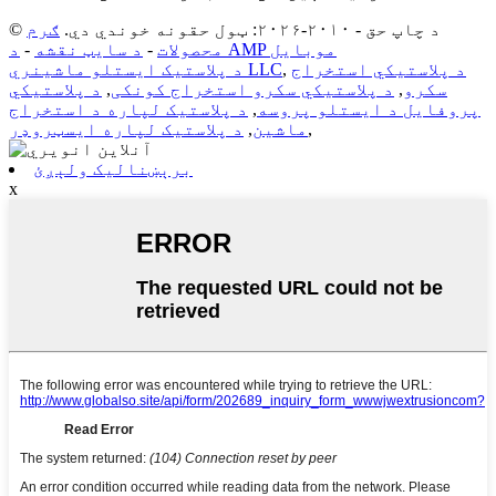
© د چاپ حق - ۲۰۱۰-۲۰۲۶: ټول حقونه خوندي دي.
ګرم
د AMP موبایل
محصولات
-
د سایټ نقشه
-
د پلاستيکي استخراج
,
د پلاستیک ایستلو ماشینري LLC
سکرو
,
د پلاستيکي سکرو استخراج کونکی
,
د پلاستيکي
پروفایل د ایستلو پروسه
,
د پلاستيک لپاره د استخراج
,
ماشین
,
د پلاستيک لپاره ايسټروډر
برېښنالیک ولېږئ
x