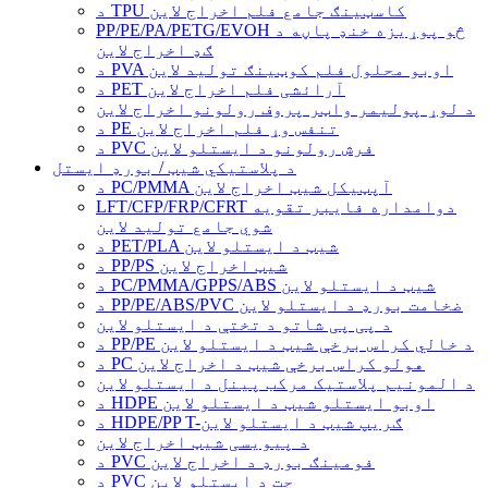
د TPU کاسټینګ جامع فلم اخراج لاین
PP/PE/PA/PETG/EVOH څو پوړیزه خنډ پاڼه د
ګډ اخراج لاین
د PVA اوبو محلول فلم کوټینګ تولید لاین
د PET آرائشی فلم اخراج لاین
د لوړ پولیمر واټر پروف رولونو اخراج لاین
د PE تنفس وړ فلم اخراج لاین
د PVC فرش رولونو د ایستلو لاین
د پلاستيکي شیټ / بورډ ایستل
د PC/PMMA آپټیکل شیټ اخراج لاین
LFT/CFP/FRP/CFRT دوامداره فایبر تقویه
شوي جامع تولید لاین
د PET/PLA شیټ د ایستلو لاین
د PP/PS شیټ اخراج لاین
د PC/PMMA/GPPS/ABS شیټ د ایستلو لاین
د PP/PE/ABS/PVC ضخامت بورډ د ایستلو لاین
د پی پی شاتو د تختې د ایستلو لاین
د PP/PE د خالي کراس برخې شیټ د ایستلو لاین
د PC هولو کراس برخې شیټ د اخراج لاین
د المونیم پلاستیک مرکب پینل د ایستلو لاین
د HDPE اوبو ایستلو شیټ د ایستلو لاین
د HDPE/PP T-ګریپ شیټ د ایستلو لاین
د پیویسی شیټ اخراج لاین
د PVC فومینګ بورډ د اخراج لاین
د PVC چت د ایستلو لاین