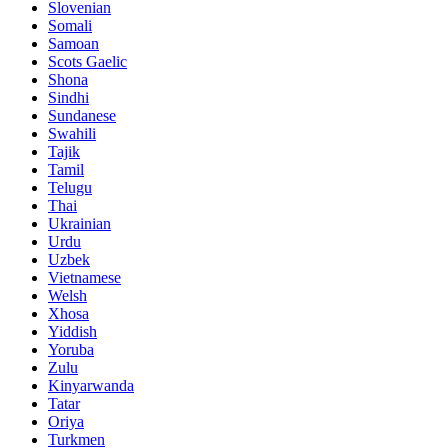
Slovenian
Somali
Samoan
Scots Gaelic
Shona
Sindhi
Sundanese
Swahili
Tajik
Tamil
Telugu
Thai
Ukrainian
Urdu
Uzbek
Vietnamese
Welsh
Xhosa
Yiddish
Yoruba
Zulu
Kinyarwanda
Tatar
Oriya
Turkmen