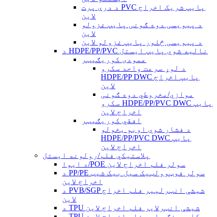
د درې پرت PVC پایپ شریک اخراج
لاین
د پیویسی دوه ګونی پایپ غزولو
لاین
د پیویسی څلور پایپ غزولو لاین
د HDPE/PP/PVC نالیه شوي پایپ ایستل
عمودی کوریګیټر
د لوړ سرعت واحد سکرو
HDPE/PP DWC پایپ اخراج
لاین
موازي/مخروطي دوه ګونی
سکرو HDPE/PP/PVC DWC پایپ
اخراج لاین
افقي کوریګیټر
د فشار شوي اوبو یخولو
HDPE/PP/PVC DWC پایپ
اخراج لاین
پلاستيکي فلم/رولونه ایستل
د ایوا/POE سولر فلم اخراج لاین
د PP/PE سولر فوټوولټیک سیل بیک شیټ
اخراج لاین
د PVB/SGP شیشې انټرلییر فلم اخراج
لاین
د TPU شیشې انټرلایر فلم اخراج لاین
د TPU کاسټینګ جامع فلم اخراج لاین