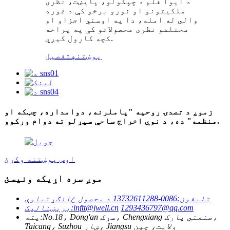
د ایوا فلم د چپکولو، پایښت، نظری
ملکیتونو او نورو برخو کې د غوره
والي له امله، دا په اوسني اجزاو او
مختلفو نظری محصولاتو کې په پراخه
کچه کارول کیږي.
پوښتنه
تفصیل
زموږ د تصدۍ روحیه "پاملرنه، دوامداره، چټکه او
منظمه" ده، د نوي اخراج ساحې سپړلو ته دوام ورکوو.
اوس پوښتنه وکړئ
موږ سره اړیکه ونیسئ
تلیفون:
0086-13732611288 د محصول ځانګړتیاوې
1293436797@qq.com
inftt@jwell.cn
برېښنالیک:
No.18، Dong'an سړک، Chengxiang صنعتي پارک،
پته:
Taicang، Suzhou ښار، Jiangsu ولايت، چين