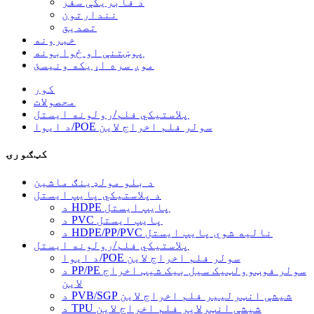
د فابریکې سفر
نندارتون
تصدیق
خبرونه
پوښتنې او ځوابونه
موږ سره اړیکه ونیسئ
کور
محصولات
پلاستيکي فلم/رولونه ایستل
د ایوا/POE سولر فلم اخراج لاین
کټګورۍ
د بلو مولډینګ ماشین
د پلاستيکي پایپ ایستل
د HDPE پایپ ایستل
د PVC پایپ ایستل
د HDPE/PP/PVC نالیه شوي پایپ ایستل
پلاستيکي فلم/رولونه ایستل
د ایوا/POE سولر فلم اخراج لاین
د PP/PE سولر فوټوولټیک سیل بیک شیټ اخراج
لاین
د PVB/SGP شیشې انټرلییر فلم اخراج لاین
د TPU شیشې انټرلایر فلم اخراج لاین