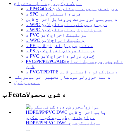
د پلاستيکي پروفایل استخراج
د PP+CaCo3 بهرنۍ فرنیچر د ایستلو لاین
د SPC فرش د ایستلو لاین
د پیویسی لوړ سرعت پروفایل اخراج لاین
د WPC دروازې چوکاټ د ایستلو لاین
د WPC دیوال پینل د ایستلو لاین
د PVC ټرنکینګ اخراج لاین
د WPC ډیکینګ اخراج لاین
د PE سمندري پیډل اخراج لاین
د PS فومینګ چوکاټ اخراج لاین
د PVC څنډې تړلو د اخراج لاین
PVC/PP/PE/PC/ABS د کوچني پروفایل اخراج
لاین
د PVC/TPE/TPE د سیل کولو د ایستلو لاین
د نبض جوړولو هوښیار تجهیزاتو میټریکس
د مهر ډکول
ب Featه شوي محصولات
موازي/مخروطي دوه ګونی سکرو
HDPE/PP/PVC DWC پایپ توسیع...