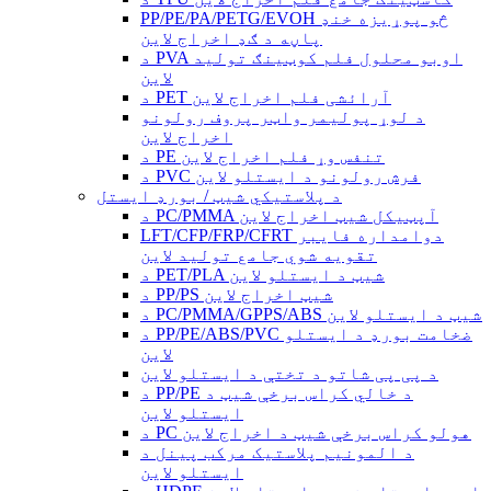
PP/PE/PA/PETG/EVOH څو پوړیزه خنډ
پاڼه د ګډ اخراج لاین
د PVA اوبو محلول فلم کوټینګ تولید
لاین
د PET آرائشی فلم اخراج لاین
د لوړ پولیمر واټر پروف رولونو
اخراج لاین
د PE تنفس وړ فلم اخراج لاین
د PVC فرش رولونو د ایستلو لاین
د پلاستيکي شیټ / بورډ ایستل
د PC/PMMA آپټیکل شیټ اخراج لاین
LFT/CFP/FRP/CFRT دوامداره فایبر
تقویه شوي جامع تولید لاین
د PET/PLA شیټ د ایستلو لاین
د PP/PS شیټ اخراج لاین
د PC/PMMA/GPPS/ABS شیټ د ایستلو لاین
د PP/PE/ABS/PVC ضخامت بورډ د ایستلو
لاین
د پی پی شاتو د تختې د ایستلو لاین
د PP/PE د خالي کراس برخې شیټ د
ایستلو لاین
د PC هولو کراس برخې شیټ د اخراج لاین
د المونیم پلاستیک مرکب پینل د
ایستلو لاین