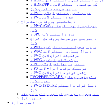
د HDPE اوبو ایستلو شیټ د ایستلو لاین
د HDPE/PP T-ګریپ شیټ د ایستلو لاین
د پیویسی شیټ اخراج لاین
د PVC فومینګ بورډ د اخراج لاین
د PVC چت د ایستلو لاین
د پلاستيکي پروفایل استخراج
د PP+CaCo3 بهرنۍ فرنیچر د ایستلو
لاین
د SPC فرش د ایستلو لاین
د پیویسی لوړ سرعت پروفایل اخراج
لاین
د WPC دروازې چوکاټ د ایستلو لاین
د WPC دیوال پینل د ایستلو لاین
د PVC ټرنکینګ اخراج لاین
د WPC ډیکینګ اخراج لاین
د PE سمندري پیډل اخراج لاین
د PS فومینګ چوکاټ اخراج لاین
د PVC څنډې تړلو د اخراج لاین
PVC/PP/PE/PC/ABS د کوچني پروفایل
اخراج لاین
د PVC/TPE/TPE د سیل کولو د ایستلو
لاین
د نبض جوړولو هوښیار تجهیزاتو میټریکس
د مهر ډکول
زموږ په اړه