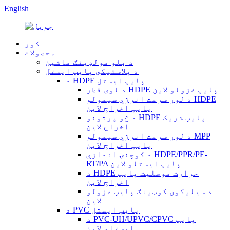
English
کور
محصولات
د بلو مولډینګ ماشین
د پلاستيکي پایپ ایستل
د HDPE پایپ ایستل
د لوی قطر HDPE پایپ غزولو لاین
د لوړ سرعت انرژي سپمولو HDPE
پایپ اخراج لاین
د څو پرتونو HDPE پایپ شریک
اخراج لاین
د لوړ سرعت انرژي سپمولو MPP
پایپ اخراج لاین
د کوچنۍ اندازې HDPE/PPR/PE-
RT/PA پایپ ایستلو لاین
د HDPE حرارت موصلیت پایپ
اخراج لاین
د سیلیکون کوټینګ پایپ غزولو
لاین
د PVC پایپ ایستل
د PVC-UH/UPVC/CPVC پایپ
ایستلو لاین