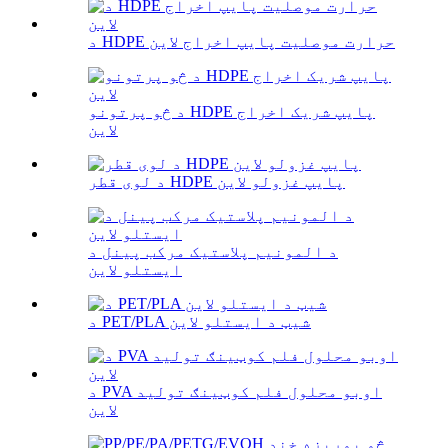
د HDPE حرارت موصلیت پایپ اخراج لاین
د څو پرتونو HDPE پایپ شریک اخراج
لاین
د لوی قطر HDPE پایپ غزولو لاین
د المونیم پلاستیک مرکب پینل د
ایستلو لاین
د PET/PLA شیټ د ایستلو لاین
د PVA اوبو محلول فلم کوټینګ تولید
لاین