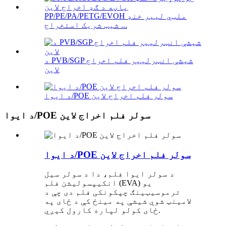
PP/PE/PA/PETG/EVOH ملټي لییر خنډ
شیټ شریک استخراج ...
د PVB/SGP شیشې انټرلییر فلم اخراج
لاین
د ایوا/POE سولر فلم اخراج لاین
د ایوا/POE سولر فلم اخراج لاین
د ایوا/POE سولر فلم اخراج لاین
د سولر ایوا فلم، دا د سولر سیل
انکیپسولیشن فلم (EVA) یو
ترموسیټینګ چپکونکی فلم دی چې د
لامینټ شوي شیشې په مینځ کې د ځای په
ځای کولو لپاره کارول کیږي.